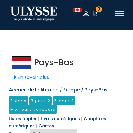
TEST
0
Pays-Bas
En savoir plus
Accueil de la librairie
/
Europe
/
Pays-Bas
Soldes
3 pour 2
5 pour 3
Meilleurs vendeurs
Livres papier
|
Livres numériques
|
Chapitres
numériques
|
Cartes