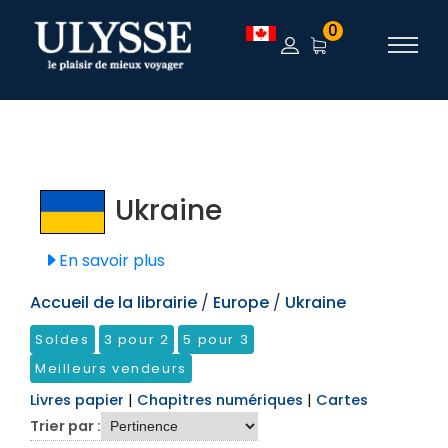
TEST
0
Ukraine
En savoir plus
Accueil de la librairie
/
Europe
/
Ukraine
Soldes
3 pour 2
5 pour 3
Meilleurs vendeurs
Livres papier
|
Chapitres numériques
|
Cartes
Trier par :