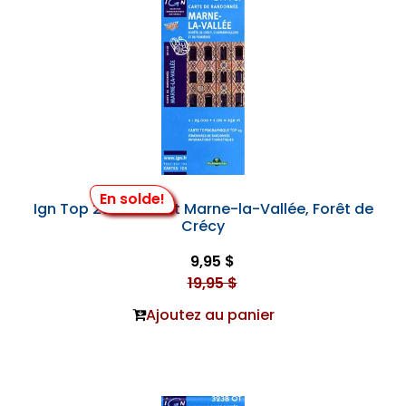
En solde!
Ign Top 25 #2414 et Marne-la-Vallée, Forêt de
Crécy
9,95 $
19,95 $
Ajoutez au panier