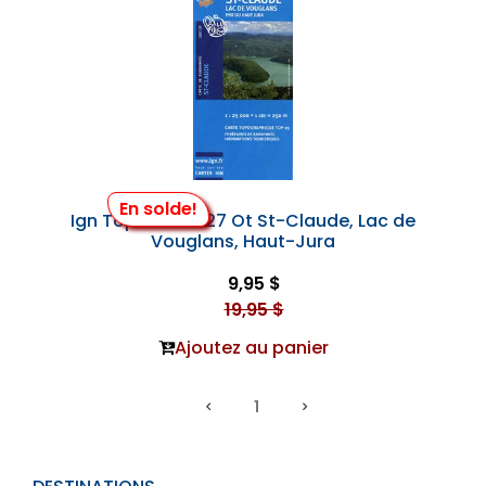
En solde!
Ign Top 25 #3327 Ot St-Claude, Lac de
Vouglans, Haut-Jura
9,95 $
19,95 $
Ajoutez au panier
1