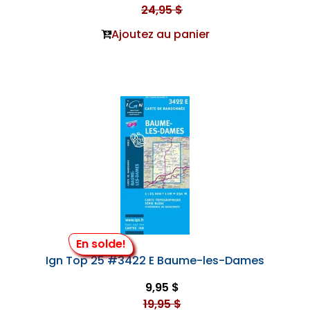
24,95 $
Ajoutez au panier
En solde!
Ign Top 25 #3422 E Baume-les-Dames
9,95 $
19,95 $