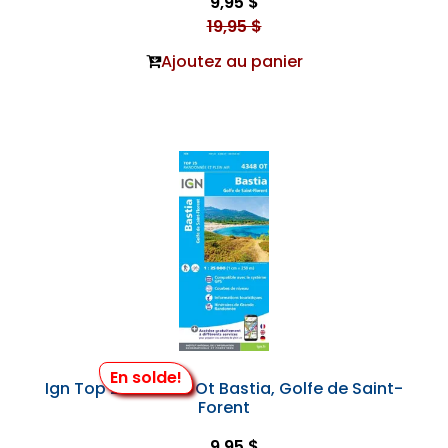
9,95 $
19,95 $
Ajoutez au panier
En solde!
Ign Top 25 #4348 Ot Bastia, Golfe de Saint-
Forent
9,95 $