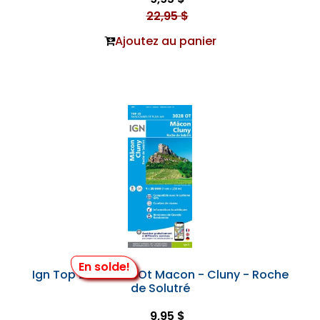
22,95 $
Ajoutez au panier
En solde!
Ign Top 25 #3028 Ot Macon - Cluny - Roche
de Solutré
9,95 $