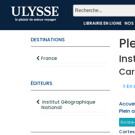
TEST
LIBRAIRIE EN LIGNE
NOS 
Pl
DESTINATIONS
Ins
France
Car
ÉDITEURS
En s
Institut Géographique
Accueil
National
Plein a
Solde
Cartes