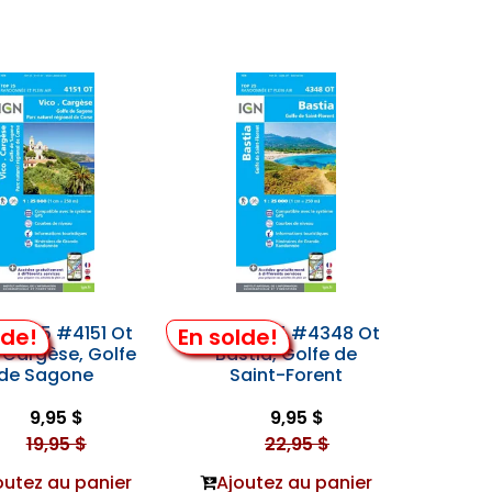
Top 25 #4151 Ot
Ign Top 25 #4348 Ot
lde!
En solde!
 Cargèse, Golfe
Bastia, Golfe de
de Sagone
Saint-Forent
9,95 $
9,95 $
19,95 $
22,95 $
outez au panier
Ajoutez au panier