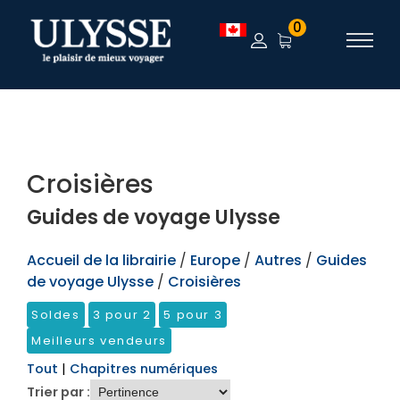
TEST
0
Croisières
Guides de voyage Ulysse
Accueil de la librairie
/
Europe
/
Autres
/
Guides
de voyage Ulysse
/
Croisières
Soldes
3 pour 2
5 pour 3
Meilleurs vendeurs
Tout
|
Chapitres numériques
Trier par :