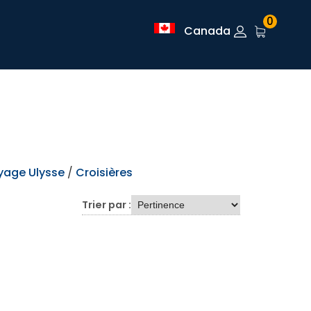
0
Canada
yage Ulysse
/
Croisières
Trier par :