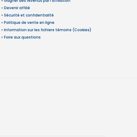
»
Gagner des revenus par l'affiliation
»
Devenir affilié
»
Sécurité et confidentialité
»
Politique de vente en ligne
»
Information sur les fichiers témoins (Cookies)
»
Foire aux questions