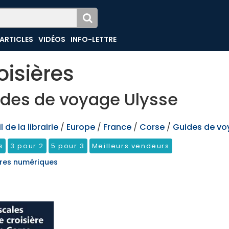
ARTICLES
VIDÉOS
INFO-LETTRE
oisières
des de voyage Ulysse
 de la librairie
/
Europe
/
France
/
Corse
/
Guides de vo
s
3 pour 2
5 pour 3
Meilleurs vendeurs
res numériques