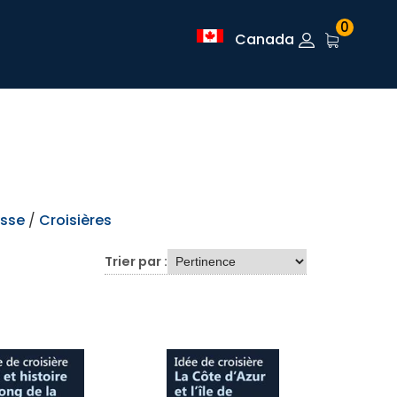
0
Canada
ysse
/
Croisières
Trier par :