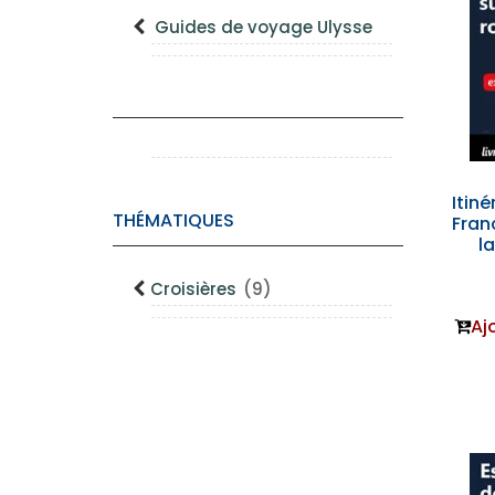
Guides de voyage Ulysse
Itiné
THÉMATIQUES
Fran
l
Croisières
(9)
Aj