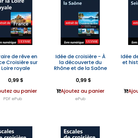
raire de rêve en
Idée de croisière - À
Idée de
ce Croisière sur
la découverte du
et his
a Loire royale
Rhône et de la Saône
0,99 $
0,99 $
outez au panier
Ajoutez au panier
Ajo
PDF
ePub
ePub