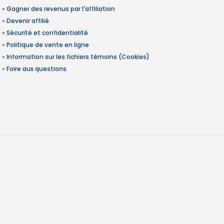
»
Gagner des revenus par l'affiliation
»
Devenir affilié
»
Sécurité et confidentialité
»
Politique de vente en ligne
»
Information sur les fichiers témoins (Cookies)
»
Foire aux questions