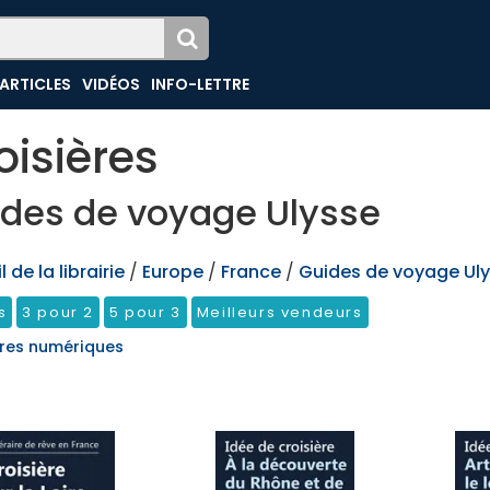
ARTICLES
VIDÉOS
INFO-LETTRE
oisières
des de voyage Ulysse
 de la librairie
/
Europe
/
France
/
Guides de voyage Ul
s
3 pour 2
5 pour 3
Meilleurs vendeurs
res numériques