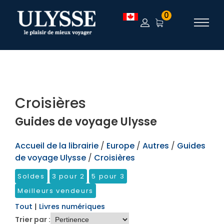
TEST
0
Croisières
Guides de voyage Ulysse
Accueil de la librairie
/
Europe
/
Autres
/
Guides
de voyage Ulysse
/
Croisières
Soldes
3 pour 2
5 pour 3
Meilleurs vendeurs
Tout
|
Livres numériques
Trier par :