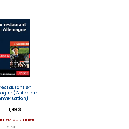
restaurant en
magne (Guide de
onversation)
1,99 $
outez au panier
ePub