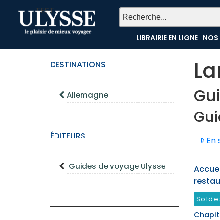
TEST
LIBRAIRIE EN LIGNE
NOS 
La
DESTINATIONS
Gui
Allemagne
Gui
ÉDITEURS
En s
Guides de voyage Ulysse
Accueil
restau
Solde
Chapit