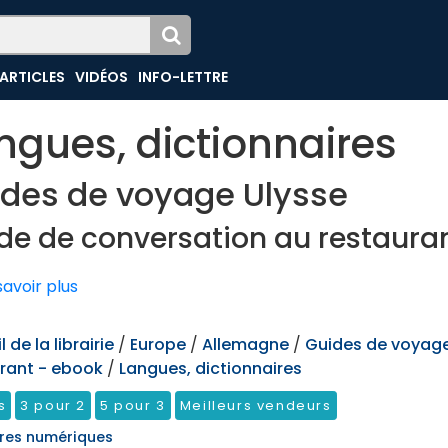
ARTICLES
VIDÉOS
INFO-LETTRE
ngues, dictionnaires
des de voyage Ulysse
de de conversation au restaura
avoir plus
 de la librairie
/
Europe
/
Allemagne
/
Guides de voyage
rant - ebook
/
Langues, dictionnaires
s
3 pour 2
5 pour 3
Meilleurs vendeurs
res numériques