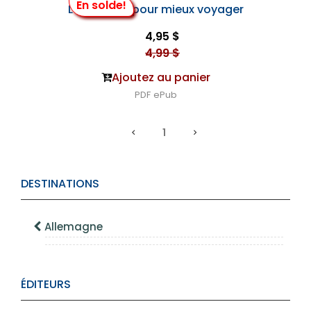
En solde!
L'Allemand pour mieux voyager
4,95 $
4,99 $
Ajoutez au panier
PDF
ePub
1
DESTINATIONS
Allemagne
ÉDITEURS