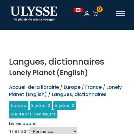
TEST
0
Langues, dictionnaires
Lonely Planet (English)
Accueil de la librairie
/
Europe
/
France
/
Lonely
Planet (English)
/
Langues, dictionnaires
Soldes
3 pour 2
5 pour 3
Meilleurs vendeurs
Livres papier
Trier par :