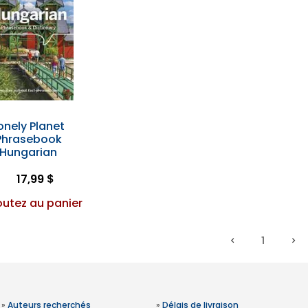
onely Planet
Phrasebook
Hungarian
17,99 $
outez au panier
1
»
Auteurs recherchés
»
Délais de livraison