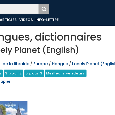
ARTICLES
VIDÉOS
INFO-LETTRE
ngues, dictionnaires
ely Planet (English)
 de la librairie
/
Europe
/
Hongrie
/
Lonely Planet (Englis
s
3 pour 2
5 pour 3
Meilleurs vendeurs
papier