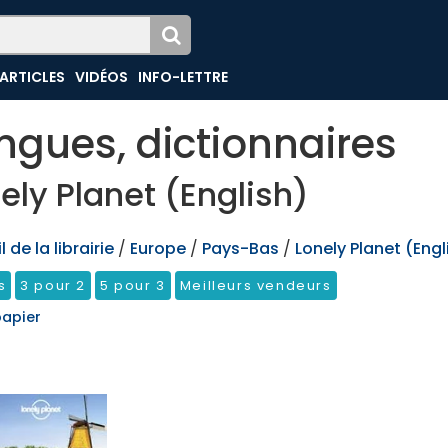
ARTICLES
VIDÉOS
INFO-LETTRE
ngues, dictionnaires
ely Planet (English)
 de la librairie
/
Europe
/
Pays-Bas
/
Lonely Planet (Engl
s
3 pour 2
5 pour 3
Meilleurs vendeurs
papier