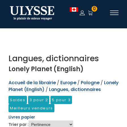
TEST
0
Langues, dictionnaires
Lonely Planet (English)
Accueil de la librairie
/
Europe
/
Pologne
/
Lonely
Planet (English)
/
Langues, dictionnaires
Soldes
3 pour 2
5 pour 3
Meilleurs vendeurs
Livres papier
Trier par :