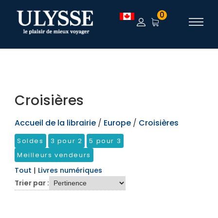
TEST
0
Croisières
Accueil de la librairie
/
Europe
/
Croisières
Soldes
3 pour 2
5 pour 3
Meilleurs vendeurs
Tout
|
Livres numériques
Trier par :