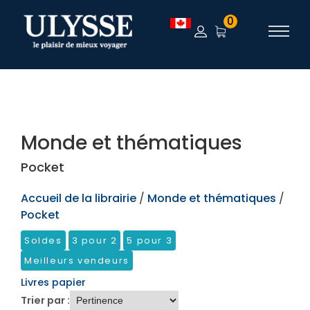
TEST
0
Monde et thématiques
Pocket
Accueil de la librairie
/
Monde et thématiques
/
Pocket
Soldes
3 pour 2
5 pour 3
Meilleurs vendeurs
Livres papier
Trier par :