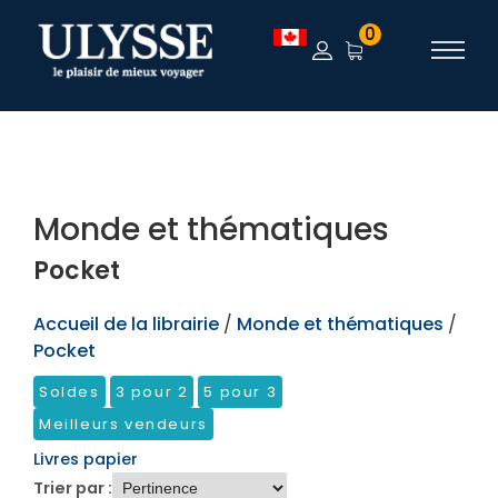
TEST
0
Monde et thématiques
Pocket
Accueil de la librairie
/
Monde et thématiques
/
Pocket
Soldes
3 pour 2
5 pour 3
Meilleurs vendeurs
Livres papier
Trier par :