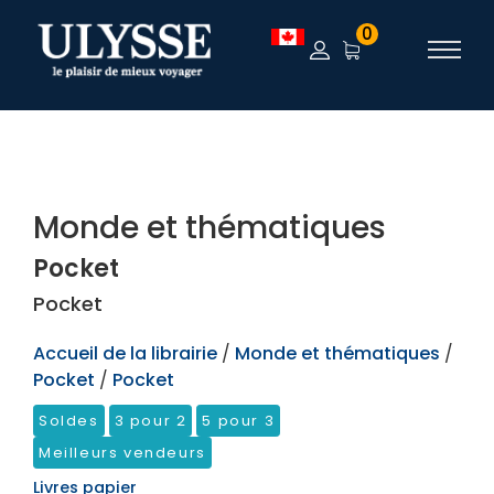
TEST
0
Monde et thématiques
Pocket
Pocket
Accueil de la librairie
/
Monde et thématiques
/
Pocket
/
Pocket
Soldes
3 pour 2
5 pour 3
Meilleurs vendeurs
Livres papier