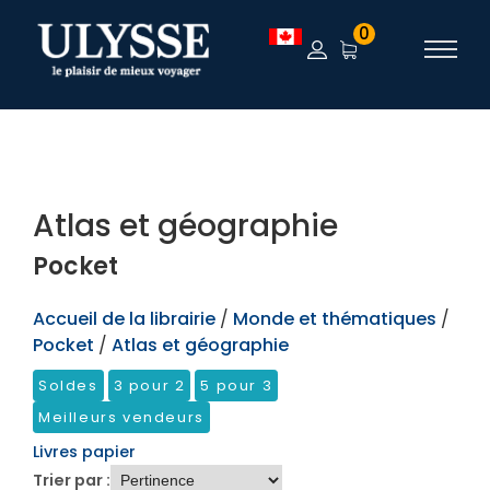
TEST
0
Atlas et géographie
Pocket
Accueil de la librairie
/
Monde et thématiques
/
Pocket
/
Atlas et géographie
Soldes
3 pour 2
5 pour 3
Meilleurs vendeurs
Livres papier
Trier par :