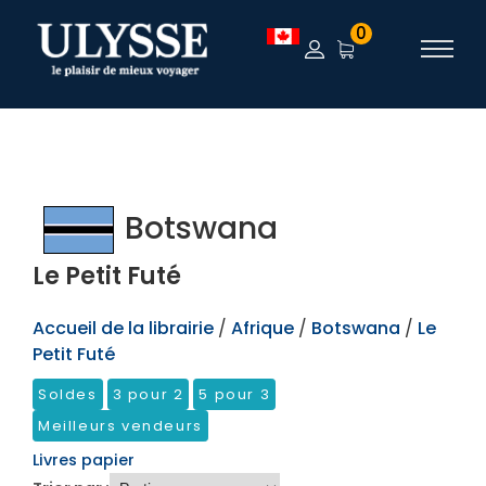
TEST
0
Botswana
Le Petit Futé
Accueil de la librairie
/
Afrique
/
Botswana
/
Le
Petit Futé
Soldes
3 pour 2
5 pour 3
Meilleurs vendeurs
Livres papier