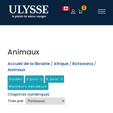
TEST
0
Animaux
Accueil de la librairie
/
Afrique
/
Botswana
/
Animaux
Soldes
3 pour 2
5 pour 3
Meilleurs vendeurs
Chapitres numériques
Trier par :