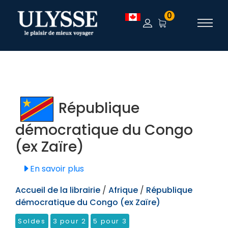
TEST
0
République
démocratique du Congo
(ex Zaïre)
En savoir plus
Accueil de la librairie
/
Afrique
/
République
démocratique du Congo (ex Zaïre)
Soldes
3 pour 2
5 pour 3