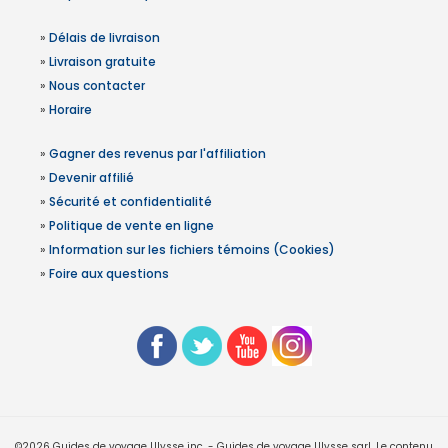
»
Délais de livraison
»
Livraison gratuite
»
Nous contacter
»
Horaire
»
Gagner des revenus par l'affiliation
»
Devenir affilié
»
Sécurité et confidentialité
»
Politique de vente en ligne
»
Information sur les fichiers témoins (Cookies)
»
Foire aux questions
©2026 Guides de voyage Ulysse inc. - Guides de voyage Ulysse sarl. Le contenu