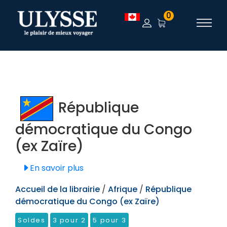
TEST
0
République
démocratique du Congo
(ex Zaïre)
En savoir plus
Accueil de la librairie
/
Afrique
/
République
démocratique du Congo (ex Zaïre)
Soldes
3 pour 2
5 pour 3