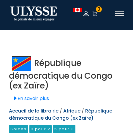
TEST
0
République
démocratique du Congo
(ex Zaïre)
En savoir plus
Accueil de la librairie
/
Afrique
/
République
démocratique du Congo (ex Zaïre)
Soldes
3 pour 2
5 pour 3