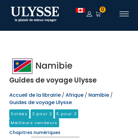
TEST
0
Namibie
Guides de voyage Ulysse
Accueil de la librairie
/
Afrique
/
Namibie
/
Guides de voyage Ulysse
Soldes
3 pour 2
5 pour 3
Meilleurs vendeurs
Chapitres numériques