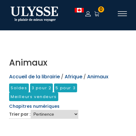
TEST
0
Animaux
Accueil de la librairie
/
Afrique
/
Animaux
Soldes
3 pour 2
5 pour 3
Meilleurs vendeurs
Chapitres numériques
Trier par :