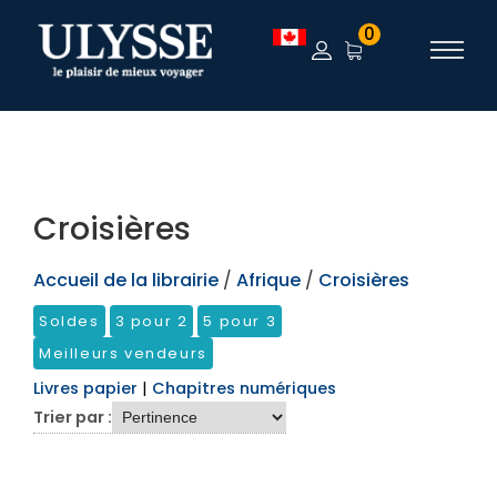
TEST
0
Croisières
Accueil de la librairie
/
Afrique
/
Croisières
Soldes
3 pour 2
5 pour 3
Meilleurs vendeurs
Livres papier
|
Chapitres numériques
Trier par :