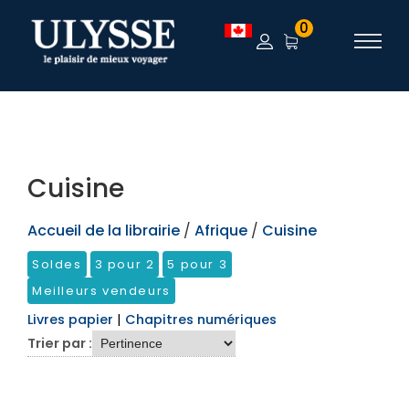
TEST
0
Cuisine
Accueil de la librairie
/
Afrique
/
Cuisine
Soldes
3 pour 2
5 pour 3
Meilleurs vendeurs
Livres papier
|
Chapitres numériques
Trier par :