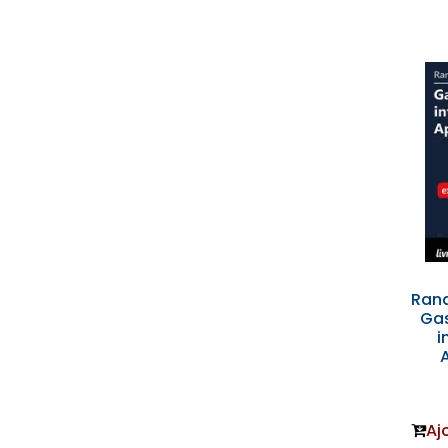
Rand
Gas
i
Aj