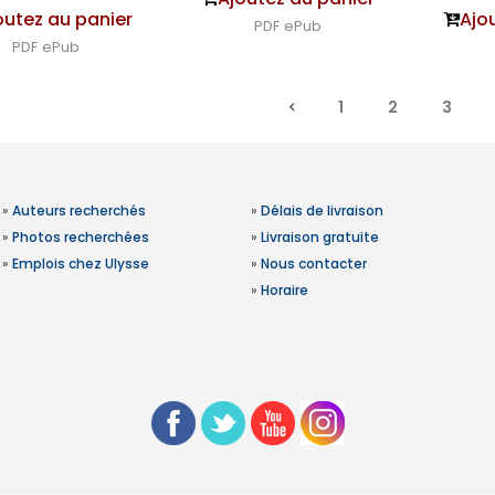
outez au panier
Ajo
PDF
ePub
PDF
ePub
1
2
3
»
Auteurs recherchés
»
Délais de livraison
»
Photos recherchées
»
Livraison gratuite
»
Emplois chez Ulysse
»
Nous contacter
»
Horaire