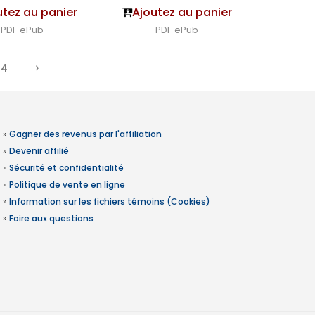
utez au panier
Ajoutez au panier
PDF
ePub
PDF
ePub
4
»
Gagner des revenus par l'affiliation
»
Devenir affilié
»
Sécurité et confidentialité
»
Politique de vente en ligne
»
Information sur les fichiers témoins (Cookies)
»
Foire aux questions