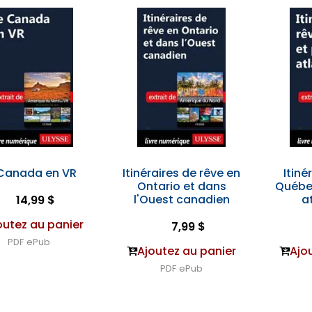
 Canada en VR
Itinéraires de rêve en
Itiné
Ontario et dans
Québe
l'Ouest canadien
a
14,99 $
outez au panier
7,99 $
PDF
ePub
Ajoutez au panier
Ajo
PDF
ePub