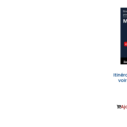
Itinér
voi
Aj