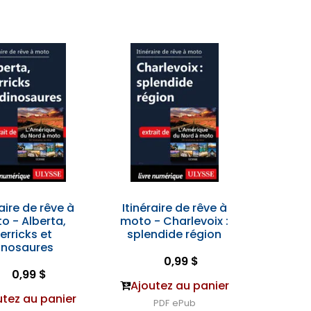
raire de rêve à
Itinéraire de rêve à
o - Alberta,
moto - Charlevoix :
erricks et
splendide région
inosaures
0,99 $
0,99 $
Ajoutez au panier
utez au panier
PDF
ePub