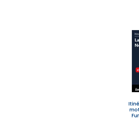
Itin
mot
Fu