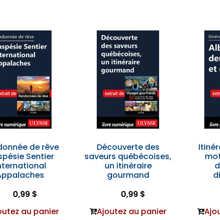
onnée de rêve
Découverte des
Itiné
pésie Sentier
saveurs québécoises,
mot
nternational
un itinéraire
d
Appalaches
gourmand
d
0,99 $
0,99 $
outez au panier
Ajoutez au panier
Ajo