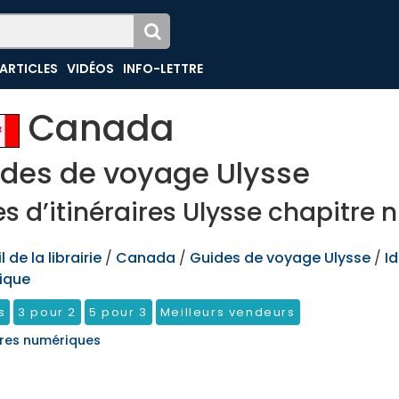
ARTICLES
VIDÉOS
INFO-LETTRE
Canada
des de voyage Ulysse
es d’itinéraires Ulysse chapitre
 de la librairie
/
Canada
/
Guides de voyage Ulysse
/
Id
ique
s
3 pour 2
5 pour 3
Meilleurs vendeurs
res numériques