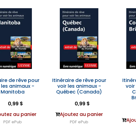
aire de rêve pour
Itinéraire de rêve pour
Itiné
r les animaux -
voir les animaux -
voir
Manitoba
Québec (Canada)
C
B
0,99 $
0,99 $
outez au panier
Ajoutez au panier
Ajo
PDF
ePub
PDF
ePub