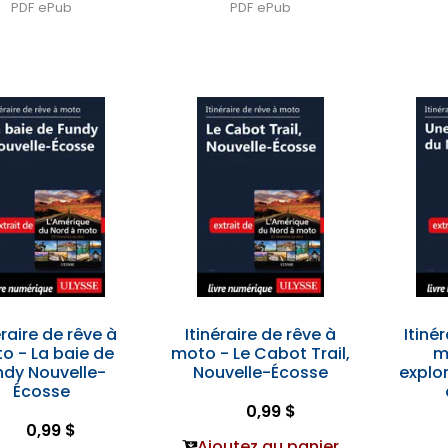
PDF
ePub
PDF
ePub
éraire de rêve à
Itinéraire de rêve à
Itiné
o - La baie de
moto - Le Cabot Trail,
m
ndy Nouvelle-
Nouvelle-Écosse
explo
Écosse
0,99 $
0,99 $
Ajoutez au panier