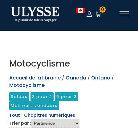
TEST
0
Motocyclisme
Accueil de la librairie
/
Canada
/
Ontario
/
Motocyclisme
Soldes
3 pour 2
5 pour 3
Meilleurs vendeurs
Tout
|
Chapitres numériques
Trier par :