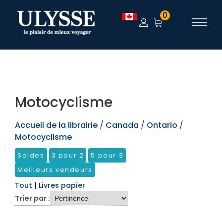
TEST
0
Motocyclisme
Accueil de la librairie
/
Canada
/
Ontario
/
Motocyclisme
Soldes
3 pour 2
5 pour 3
Meilleurs vendeurs
Tout
|
Livres papier
Trier par :