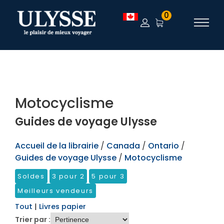
TEST
0
Motocyclisme
Guides de voyage Ulysse
Accueil de la librairie
/
Canada
/
Ontario
/
Guides de voyage Ulysse
/
Motocyclisme
Soldes
3 pour 2
5 pour 3
Meilleurs vendeurs
Tout
|
Livres papier
Trier par :