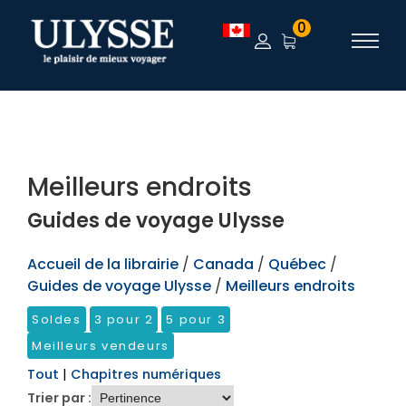
TEST
0
Meilleurs endroits
Guides de voyage Ulysse
Accueil de la librairie
/
Canada
/
Québec
/
Guides de voyage Ulysse
/
Meilleurs endroits
Soldes
3 pour 2
5 pour 3
Meilleurs vendeurs
Tout
|
Chapitres numériques
Trier par :