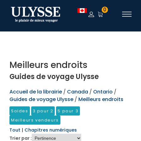
TEST
0
Meilleurs endroits
Guides de voyage Ulysse
Accueil de la librairie
/
Canada
/
Ontario
/
Guides de voyage Ulysse
/
Meilleurs endroits
Soldes
3 pour 2
5 pour 3
Meilleurs vendeurs
Tout
|
Chapitres numériques
Trier par :