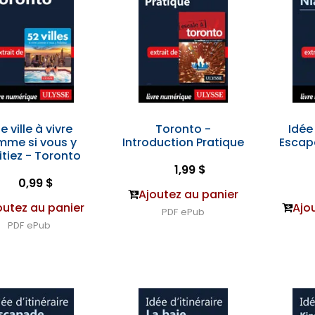
e ville à vivre
Toronto -
Idée 
mme si vous y
Introduction Pratique
Escap
itiez - Toronto
1,99 $
0,99 $
Ajoutez au panier
outez au panier
Ajo
PDF
ePub
PDF
ePub