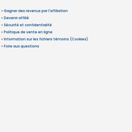
»
Gagner des revenus par l'affiliation
»
Devenir affilié
»
Sécurité et confidentialité
»
Politique de vente en ligne
»
Information sur les fichiers témoins (Cookies)
»
Foire aux questions