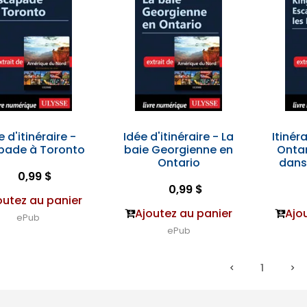
e d'itinéraire -
Idée d'itinéraire - La
Itinér
pade à Toronto
baie Georgienne en
Onta
Ontario
dans 
0,99 $
0,99 $
outez au panier
Ajoutez au panier
Ajo
ePub
ePub
1