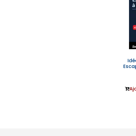
Idé
Esca
Aj