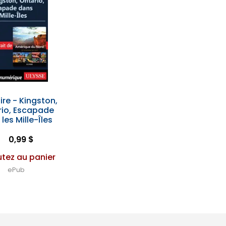
aire - Kingston,
rio, Escapade
les Mille-Îles
0,99 $
utez au panier
ePub