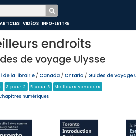
ARTICLES
VIDÉOS
INFO-LETTRE
illeurs endroits
des de voyage Ulysse
 de la librairie
/
Canada
/
Ontario
/
Guides de voyage 
s
3 pour 2
5 pour 3
Meilleurs vendeurs
Chapitres numériques