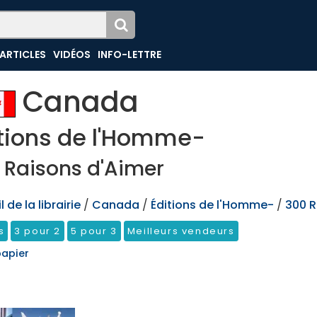
ARTICLES
VIDÉOS
INFO-LETTRE
Canada
tions de l'Homme-
 Raisons d'Aimer
 de la librairie
/
Canada
/
Éditions de l'Homme-
/
300 R
s
3 pour 2
5 pour 3
Meilleurs vendeurs
papier