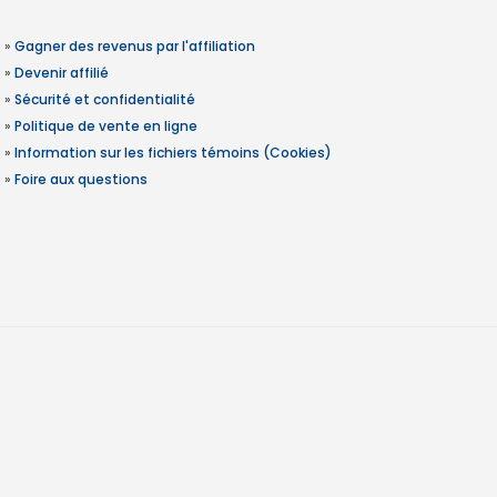
»
Gagner des revenus par l'affiliation
»
Devenir affilié
»
Sécurité et confidentialité
»
Politique de vente en ligne
»
Information sur les fichiers témoins (Cookies)
»
Foire aux questions