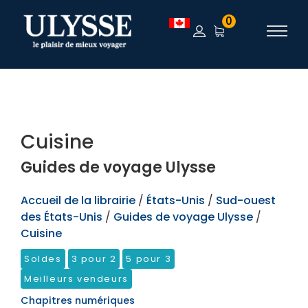
TEST
0
Cuisine
Guides de voyage Ulysse
Accueil de la librairie
/
États-Unis
/
Sud-ouest
des États-Unis
/
Guides de voyage Ulysse
/
Cuisine
Soldes
3 pour 2
5 pour 3
Meilleurs vendeurs
Chapitres numériques