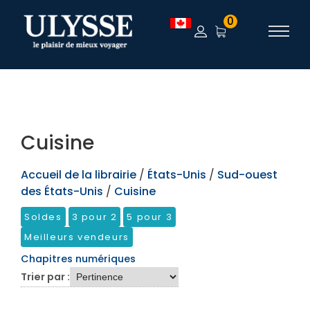
TEST
0
Cuisine
Accueil de la librairie
/
États-Unis
/
Sud-ouest
des États-Unis
/
Cuisine
Soldes
3 pour 2
5 pour 3
Meilleurs vendeurs
Chapitres numériques
Trier par :