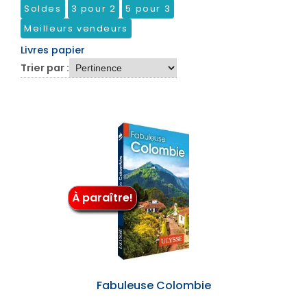
Soldes
3 pour 2
5 pour 3
Meilleurs vendeurs
Livres papier
Trier par :
À paraître!
Fabuleuse Colombie