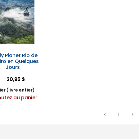
ly Planet Rio de
iro en Quelques
Jours
20,95 $
er (livre entier)
outez au panier
1