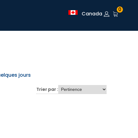
0
Canada
uelques jours
Trier par :