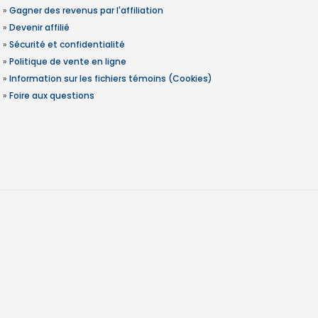
»
Gagner des revenus par l'affiliation
»
Devenir affilié
»
Sécurité et confidentialité
»
Politique de vente en ligne
»
Information sur les fichiers témoins (Cookies)
»
Foire aux questions