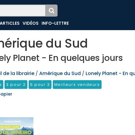
ARTICLES
VIDÉOS
INFO-LETTRE
érique du Sud
ely Planet - En quelques jours
 de la librairie
/
Amérique du Sud
/
Lonely Planet - En q
s
3 pour 2
5 pour 3
Meilleurs vendeurs
papier