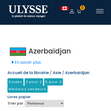
TEST
0
Azerbaïdjan
En savoir plus
Accueil de la librairie
/
Asie
/
Azerbaïdjan
Soldes
3 pour 2
5 pour 3
Meilleurs vendeurs
Livres papier
Trier par :