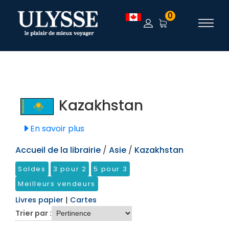
TEST
0
Kazakhstan
En savoir plus
Accueil de la librairie
/
Asie
/
Kazakhstan
Soldes
3 pour 2
5 pour 3
Meilleurs vendeurs
Livres papier
|
Cartes
Trier par :