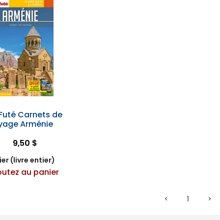
 Futé Carnets de
yage Arménie
9,50 $
er (livre entier)
outez au panier
1