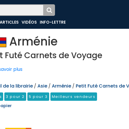
ARTICLES
VIDÉOS
INFO-LETTRE
Arménie
it Futé Carnets de Voyage
avoir plus
 de la librairie
/
Asie
/
Arménie
/
Petit Futé Carnets de
s
3 pour 2
5 pour 3
Meilleurs vendeurs
papier