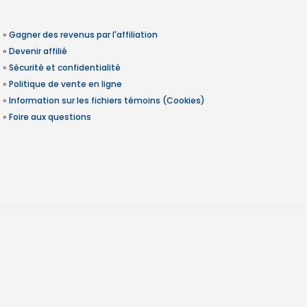
»
Gagner des revenus par l'affiliation
»
Devenir affilié
»
Sécurité et confidentialité
»
Politique de vente en ligne
»
Information sur les fichiers témoins (Cookies)
»
Foire aux questions