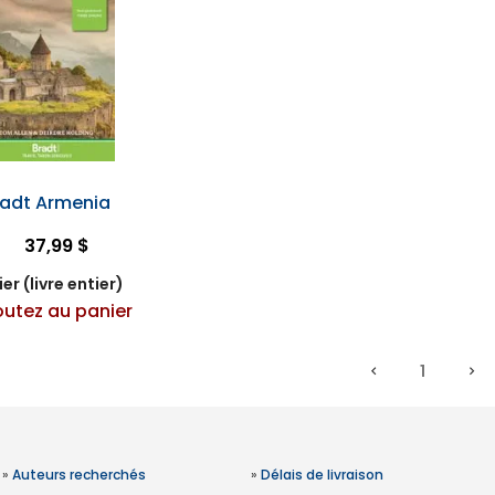
radt Armenia
37,99 $
er (livre entier)
outez au panier
1
»
Auteurs recherchés
»
Délais de livraison