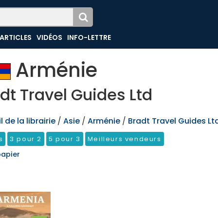
ARTICLES
VIDÉOS
INFO-LETTRE
Arménie
dt Travel Guides Ltd
 de la librairie
/
Asie
/
Arménie
/
Bradt Travel Guides Lt
s
3 pour 2
5 pour 3
Meilleurs vendeurs
papier