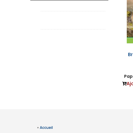
B
Papi
Aj
»
Accueil