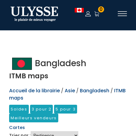
TEST
0
Bangladesh
ITMB maps
Accueil de la librairie
/
Asie
/
Bangladesh
/
ITMB
maps
Soldes
3 pour 2
5 pour 3
Meilleurs vendeurs
Cartes
Trier par :