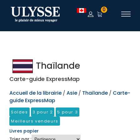
TEST
0
Thaïlande
Carte-guide ExpressMap
Accueil de la librairie
/
Asie
/
Thaïlande
/
Carte-
guide ExpressMap
Soldes
3 pour 2
5 pour 3
Meilleurs vendeurs
Livres papier
Trier par :