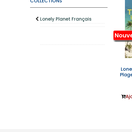
COLLECTIONS
Lonely Planet Français
Nouv
Lonel
Plag
Aj