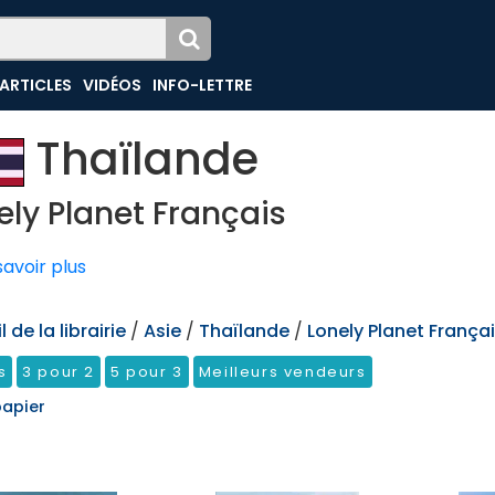
ARTICLES
VIDÉOS
INFO-LETTRE
Thaïlande
ely Planet Français
avoir plus
 de la librairie
/
Asie
/
Thaïlande
/
Lonely Planet França
s
3 pour 2
5 pour 3
Meilleurs vendeurs
papier