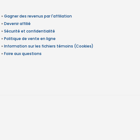
»
Gagner des revenus par l'affiliation
»
Devenir affilié
»
Sécurité et confidentialité
»
Politique de vente en ligne
»
Information sur les fichiers témoins (Cookies)
»
Foire aux questions