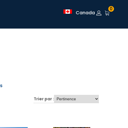
0
Canada
is
Trier par :