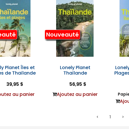
eauté
Nouveauté
y Planet Îles et
Lonely Planet
Lonely
es de Thaïlande
Thaïlande
Plage
39,95 $
56,95 $
outez au panier
Ajoutez au panier
Papie
Ajo
1