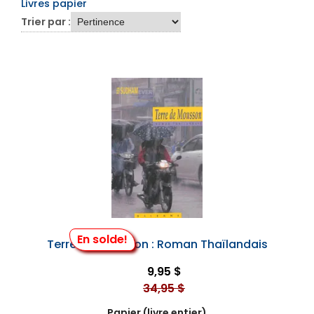
Livres papier
Trier par :
En solde!
Terre de Mousson : Roman Thaïlandais
9,95 $
34,95 $
Papier (livre entier)