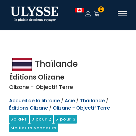
TEST
0
Thaïlande
Éditions Olizane
Olizane - Objectif Terre
Accueil de la librairie
/
Asie
/
Thaïlande
/
Éditions Olizane
/
Olizane - Objectif Terre
Soldes
3 pour 2
5 pour 3
Meilleurs vendeurs