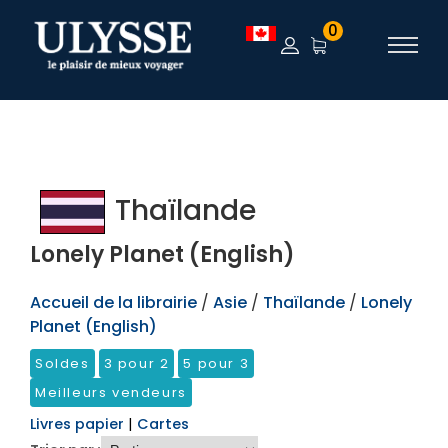
TEST
0
Thaïlande
Lonely Planet (English)
Accueil de la librairie
/
Asie
/
Thaïlande
/
Lonely
Planet (English)
Soldes
3 pour 2
5 pour 3
Meilleurs vendeurs
Livres papier
|
Cartes