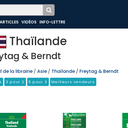
ARTICLES
VIDÉOS
INFO-LETTRE
Thaïlande
ytag & Berndt
 de la librairie
/
Asie
/
Thaïlande
/
Freytag & Berndt
s
3 pour 2
5 pour 3
Meilleurs vendeurs